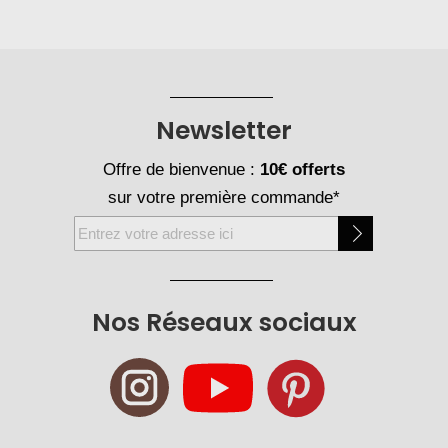
Newsletter
Offre de bienvenue :
10€ offerts
sur votre première commande*
Inscription
à
notre
newsletter
Nos Réseaux sociaux
: