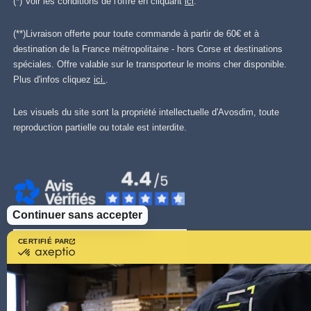
(*) Voir les conditions de l'offre en cliquant
ici
.
(**)Livraison offerte pour toute commande à partir de 60€ et à
destination de la France métropolitaine - hors Corse et destinations
spéciales. Offre valable sur le transporteur le moins cher disponible.
Plus d'infos cliquez
ici.
.
Les visuels du site sont la propriété intellectuelle d'Avosdim, toute
reproduction partielle ou totale est interdite.
Continuer sans accepter
CERTIFIÉ PAR
certifié
par
Axeptio
-
En
savoir