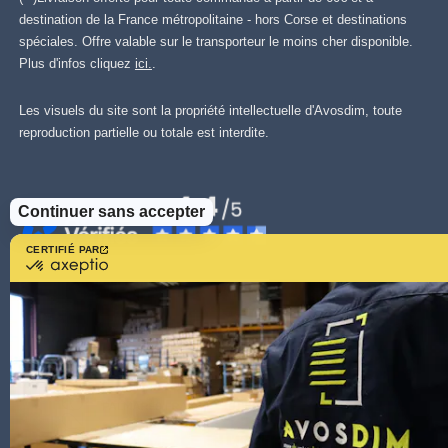
destination de la France métropolitaine - hors Corse et destinations
spéciales. Offre valable sur le transporteur le moins cher disponible.
Plus d'infos cliquez
ici.
.
Les visuels du site sont la propriété intellectuelle d'Avosdim, toute
reproduction partielle ou totale est interdite.
Continuer sans accepter
CERTIFIÉ PAR
certifié
par
Axeptio
-
En
savoir
plus
sur
Axeptio