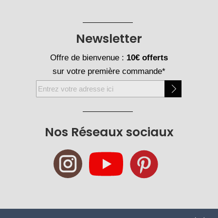
Newsletter
Offre de bienvenue :
10€ offerts
sur votre première commande*
Inscription
à
notre
newsletter
Nos Réseaux sociaux
: