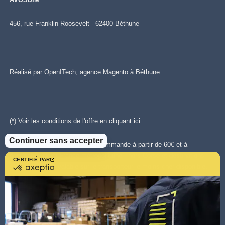
456, rue Franklin Roosevelt - 62400 Béthune
Réalisé par OpenITech,
agence Magento à Béthune
(*) Voir les conditions de l'offre en cliquant
ici
.
Continuer sans accepter
(**)Livraison offerte pour toute commande à partir de 60€ et à
destination de la France métropolitaine - hors Corse et destinations
CERTIFIÉ PAR
certifié
spéciales. Offre valable sur le transporteur le moins cher disponible.
par
Plus d'infos cliquez
ici.
.
Axeptio
-
En
Les visuels du site sont la propriété intellectuelle d'Avosdim, toute
savoir
reproduction partielle ou totale est interdite.
plus
sur