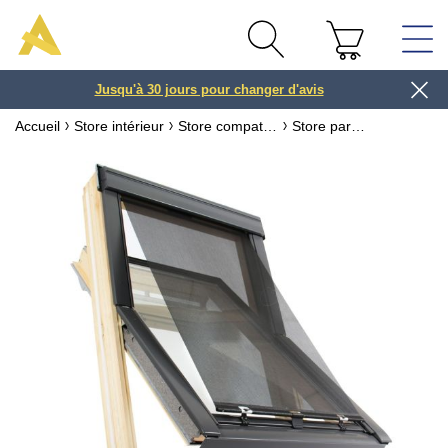
Jusqu'à 30 jours pour changer d'avis
3 ou 4x
Accueil
Store intérieur
Store compatible fenêtre VELUX ® ou ROTO ®
Store pare-soleil anti-chaleur compatible fenêtre VELUX ®