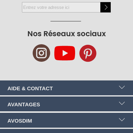
Inscription
à
notre
newsletter
Nos Réseaux sociaux
:
AIDE & CONTACT
AVANTAGES
AVOSDIM