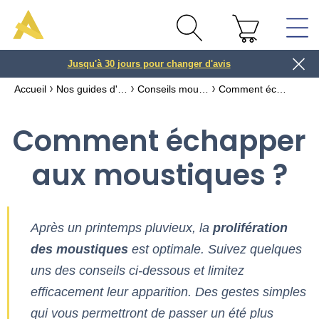
Payez vos achats en
Jusqu'à 30 jours pour changer d'avis
3 ou 4x
| dès 50€
Accueil
Nos guides d'achat
Conseils moustiquaires
Comment échapper aux moustiques ?
Comment échapper
aux moustiques ?
Après un printemps pluvieux, la
prolifération
des moustiques
est optimale. Suivez quelques
uns des conseils ci-dessous et limitez
efficacement leur apparition. Des gestes simples
qui vous permettront de passer un été plus