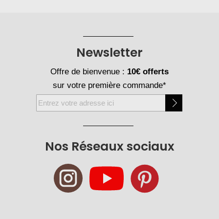
Newsletter
Offre de bienvenue :
10€ offerts
sur votre première commande*
Inscription
à
notre
newsletter
Nos Réseaux sociaux
: