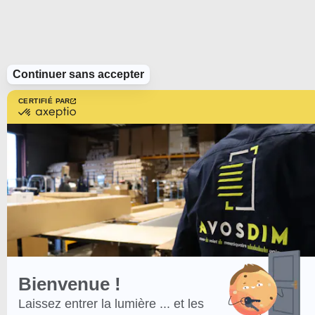
Continuer sans accepter
CERTIFIÉ PAR
certifié
par
Axeptio
-
En
savoir
plus
sur
Axeptio
Bienvenue !
Laissez entrer la lumière ... et les