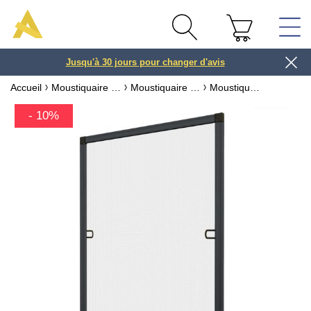
Jusqu'à 30 jours pour changer d'avis
3 ou 4x
Accueil
Moustiquaire sur mesure & recoupable
Moustiquaire pour fenêtre
Moustiquaire cadre sans perçage Alu - Kit recoupable
- 10%