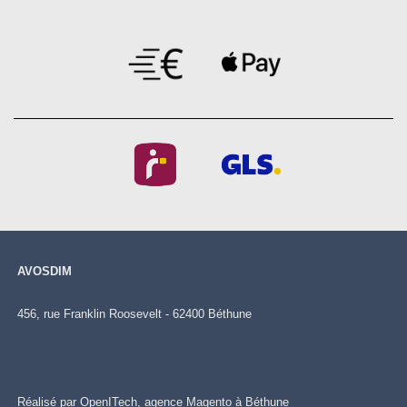
AVOSDIM
456, rue Franklin Roosevelt - 62400 Béthune
Réalisé par OpenITech,
agence Magento à Béthune