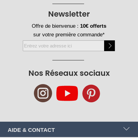
Newsletter
Offre de bienvenue :
10€ offerts
sur votre première commande*
Inscription
à
notre
newsletter
Nos Réseaux sociaux
:
AIDE & CONTACT