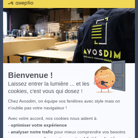
certifié
spéciales. Offre valable sur le transporteur le moins cher disponible.
par
Plus d'infos cliquez
ici.
.
Axeptio
-
En
Les visuels du site sont la propriété intellectuelle d'Avosdim, toute
savoir
reproduction partielle ou totale est interdite.
plus
sur
Axeptio
Bienvenue !
Laissez entrer la lumière ... et les
cookies, c'est vous qui dosez !
Chez Avosdim, on équipe vos fenêtres avec style mais on
n'oublie pas votre navigateur !
Avec votre accord, nos cookies nous aident à:
-
optimiser votre expérience
-
analyser notre trafic
pour mieux comprendre vos besoins