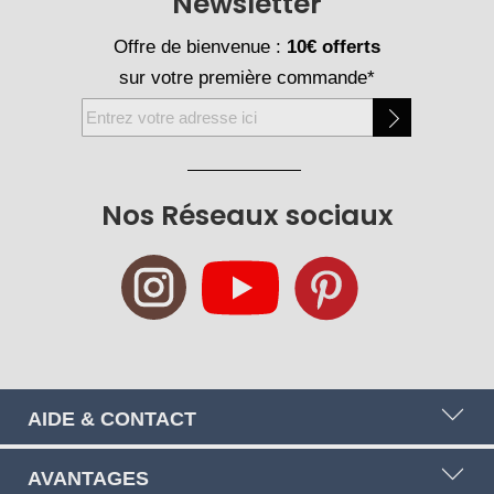
Newsletter
Offre de bienvenue :
10€ offerts
sur votre première commande*
Inscription
à
notre
newsletter
Nos Réseaux sociaux
:
AIDE & CONTACT
AVANTAGES