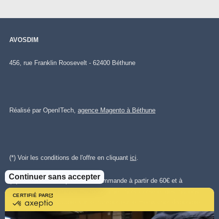
AVOSDIM
456, rue Franklin Roosevelt - 62400 Béthune
Réalisé par OpenITech,
agence Magento à Béthune
(*) Voir les conditions de l'offre en cliquant
ici
.
Continuer sans accepter
(**)Livraison offerte pour toute commande à partir de 60€ et à
destination de la France métropolitaine - hors Corse et destinations
CERTIFIÉ PAR
certifié
spéciales. Offre valable sur le transporteur le moins cher disponible.
par
Plus d'infos cliquez
ici.
.
Axeptio