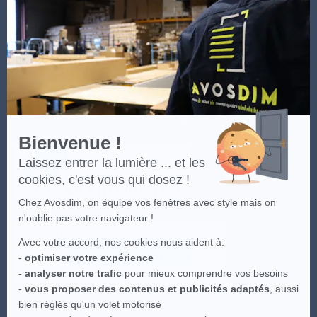
-
En
Les visuels du site sont la propriété intellectuelle d'Avosdim, toute
savoir
reproduction partielle ou totale est interdite.
plus
sur
Axeptio
Bienvenue !
Laissez entrer la lumière ... et les
cookies, c'est vous qui dosez !
Chez Avosdim, on équipe vos fenêtres avec style mais on
n'oublie pas votre navigateur !
Avec votre accord, nos cookies nous aident à:
-
optimiser votre expérience
-
analyser notre trafic
pour mieux comprendre vos besoins
-
vous proposer des contenus et publicités adaptés
, aussi
bien réglés qu'un volet motorisé