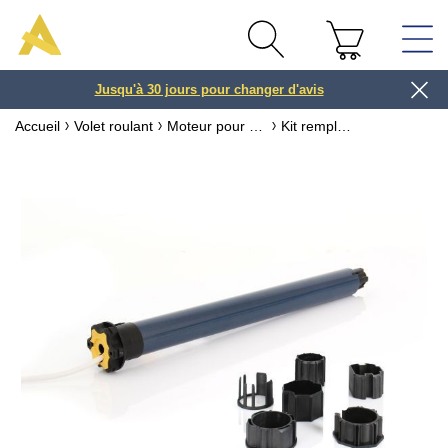
Jusqu'à 30 jours pour changer d'avis
3 ou 4x
Accueil
Volet roulant
Moteur pour volet roulant
Kit remplacement moteur volet Somfy IO RS100 ø50