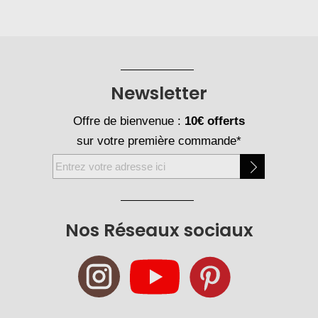
Newsletter
Offre de bienvenue :
10€ offerts
sur votre première commande*
Inscription
à
notre
newsletter
Nos Réseaux sociaux
: