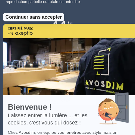
reproduction partielle ou totale est interdite.
Continuer sans accepter
CERTIFIÉ PAR
certifié
par
Axeptio
-
En
savoir
plus
sur
Axeptio
Bienvenue !
Laissez entrer la lumière ... et les
cookies, c'est vous qui dosez !
Chez Avosdim, on équipe vos fenêtres avec style mais on