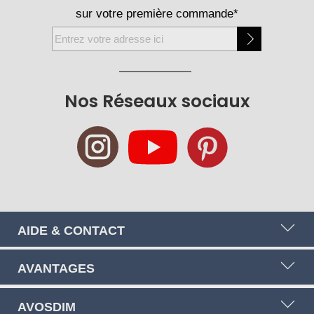
sur votre première commande*
Inscription
à
notre
newsletter
Nos Réseaux sociaux
:
AIDE & CONTACT
AVANTAGES
AVOSDIM