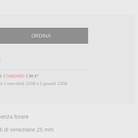
ORDINA
E
A
STANDARD
7,90 €
*
a il
mercoledì 12/08 e il giovedì 13/08
.
 senza forare
tti di veneziane 25 mm