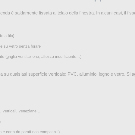
nda è saldamente fissata al telaio della finestra. In alcuni casi, il fis
o a filo)
e su vetro senza forare
o (griglia ventilazione, altezza insufficiente…)
lica su qualsiasi superficie verticale: PVC, alluminio, legno e vetro. Si 
lo, verticali, veneziane…
)
o e carta da parati non compatibili)