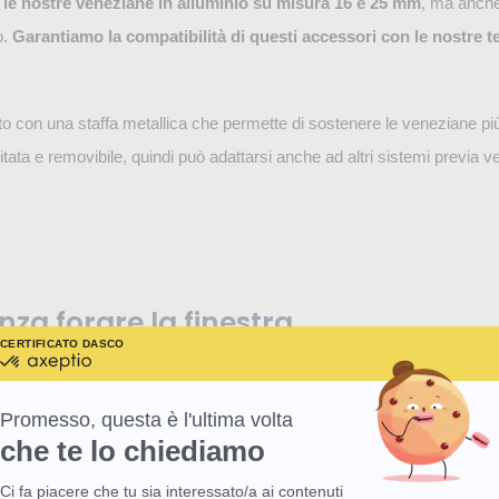
n
le nostre veneziane in alluminio su misura 16 e 25 mm
, ma anche
o.
Garantiamo la compatibilità di questi accessori con le nostre 
o con una staffa metallica che permette di sostenere le veneziane pi
tata e removibile, quindi può adattarsi anche ad altri sistemi previa ver
za forare la finestra
CERTIFICATO DA
SCOPRI DI PIÙ SU
certificato
da
 senza forare è semplicissimo con questi
supporti auto-serranti
. Dop
Axeptio
-
l cassonetto.
Promesso, questa è l'ultima volta
Scopri
che te lo chiediamo
di
più
 una guarnizione isolante removibile. Grazie a questa, nessun ponte 
su
Ci fa piacere che tu sia interessato/a ai contenuti
Axeptio consent
Axeptio