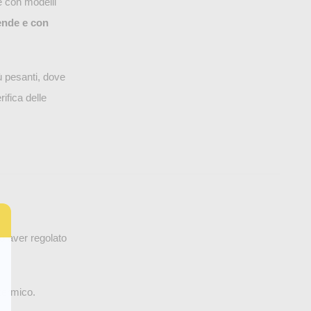
 con modelli
tende e con
ù pesanti, dove
ifica delle
o aver regolato
termico.