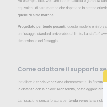
Ad esempio, lato AvosDim la compatibilità è garantita co
equivalenti di altre marche che rispettano lo stesso criteri
quelle di altre marche.
Progettato per tende pesanti:
questo modello è rinforzat
un fissaggio standard arriverebbe al limite. La staffa è avvi
dimensioni e del fissaggio.
Come adattare il supporto sen
Installare la
tenda veneziana
direttamente sulla finestra
la distanza con la chiave Allen fornita, basta agganciare i
La fissazione senza foratura per
tenda veneziana
include