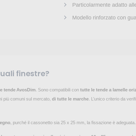
Particolarmente adatto all
Modello rinforzato con gua
uali finestre?
lle tende AvosDim
. Sono compatibili con
tutte le tende a lamelle ori
i più comuni sul mercato,
di tutte le marche
. L’unico criterio da verif
legno
, purché il cassonetto sia 25 x 25 mm, la fissazione è adeguata.