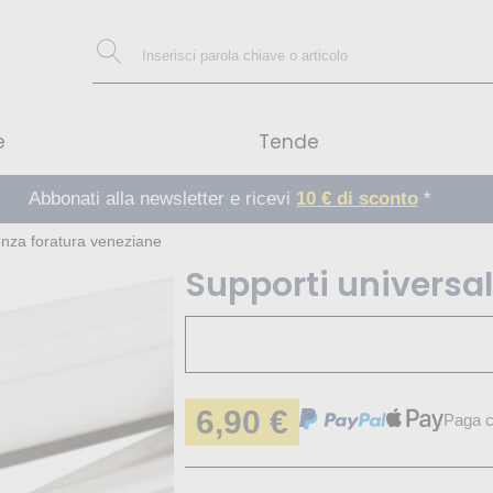
e
Tende
Abbonati alla newsletter e ricevi
10 € di sconto
*
enza foratura veneziane
Supporti universal
6,90 €
Paga c