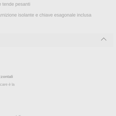
e tende pesanti
rnizione isolante e chiave esagonale inclusa
zzontali
icare è la