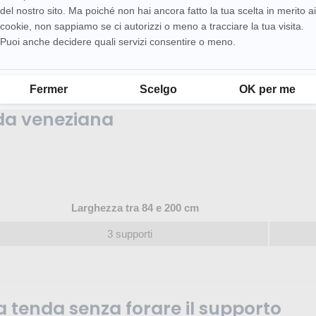
del nostro sito. Ma poiché non hai ancora fatto la tua scelta in merito ai
surate il cassonetto: se è 25 x 25 mm, è compatibile, qualsiasi sia l
cookie, non sappiamo se ci autorizzi o meno a tracciare la tua visita.
Puoi anche decidere quali servizi consentire o meno.
Piattaforma di Gestione del Consenso: Personalizza le tue opzioni
Fermer
Scelgo
OK per me
nda veneziana
Larghezza tra 84 e 200 cm
3 supporti
na tenda senza forare il supporto