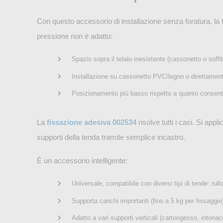
Con questo accessorio di installazione senza foratura, la te
pressione non è adatto:
Spazio sopra il telaio inesistente (cassonetto o soffitt
Installazione su cassonetto PVC/legno o direttament
Posizionamento più basso rispetto a quanto consentit
La
fissazione adesiva 002534
risolve tutti i casi. Si app
supporti della tenda tramite semplice incastro.
È un accessorio intelligente:
Universale, compatibile con diversi tipi di tende: rul
Supporta carichi importanti (fino a 5 kg per fissaggio
Adatto a vari supporti verticali (cartongesso, intonac