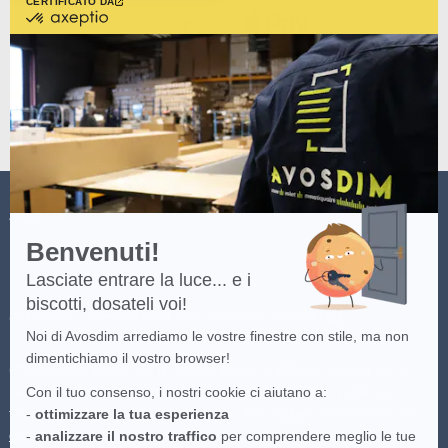
CERTIFICATO DA
certificato
da
Axeptio
-
Scopri
di
più
su
Axeptio
AVOSDIM
Benvenuti!
Lasciate entrare la luce... e i
biscotti, dosateli voi!
(*) Consulta i termini e condizioni dell'offerta cliccando
qui
.
Noi di Avosdim arrediamo le vostre finestre con stile, ma non
dimentichiamo il vostro browser!
(**)Consegna gratuita per gli ordini superiori a 100 euro consegnati nei
Italia continentale, destinazioni speciali escluse. Offerta valida sul
Con il tuo consenso, i nostri cookie ci aiutano a:
trasportatore più economico disponibile. Per maggiori informazioni clicca
-
ottimizzare la tua esperienza
qui
.
-
analizzare il nostro traffico
per comprendere meglio le tue