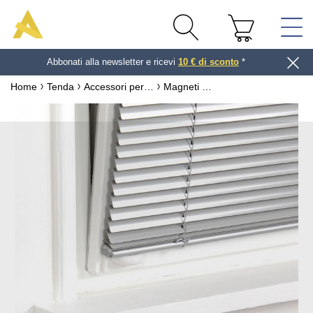
Abbonati alla newsletter e ricevi
10 € di sconto
*
Home
Tenda
Accessori per tende a Rullo
Magneti bianchi zavorra veneziana 25 mm