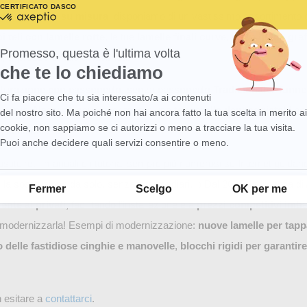
CERTIFICATO DA
SCOPRI DI PIÙ SU
certificato
di tapparelle su misura
, disponiamo di un vastissimo assortimento 
da
oi teli con lamelle rotte
, le tue
lamelle finali curve
, le tue
guide graf
Axeptio
-
Promesso, questa è l'ultima volta
a, al prezzo diretto di fabbrica!
Scopri
che te lo chiediamo
di
più
turazione con cassonetto, senza cassonetto Tradizionale, Tunne
su
Ci fa piacere che tu sia interessato/a ai contenuti
Axeptio consent
Axeptio
i serve. Nessuna scusa per tenere una
tapparella danneggiata
! I no
del nostro sito. Ma poiché non hai ancora fatto la tua scelta in merito ai
cookie, non sappiamo se ci autorizzi o meno a tracciare la tua visita.
 contattali!
Puoi anche decidere quali servizi consentire o meno.
ostituire. I manuali e i tutorial sempre più numerosi su Internet guidano 
Piattaforma di Gestione del Consenso: Personalizza le tue opzioni
 la sostituzione da solo, senza intermediari. :) Dal 2008, la filosofia 
Fermer
Scelgo
OK per me
ente ai privati
, facilitando l’installazione e a
prezzi competitivi imbat
r modernizzarla! Esempi di modernizzazione:
nuove lamelle per tapp
to delle fastidiose cinghie e manovelle
,
blocchi rigidi per garantir
 esitare a
contattarci
.