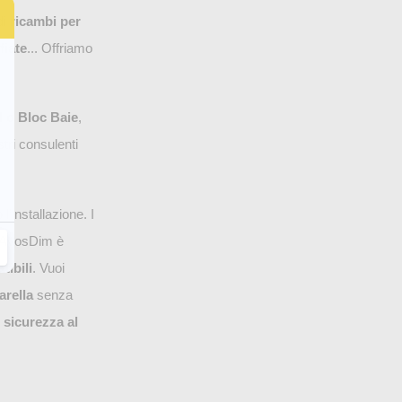
di
ricambi per
fiate
... Offriamo
l o Bloc Baie
,
stri consulenti
l’installazione. I
di AvosDim è
tibili
. Vuoi
arella
senza
e sicurezza al