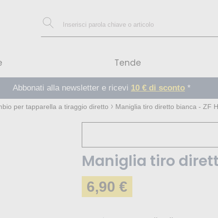
e
Tende
Abbonati alla newsletter e ricevi
10 € di sconto
*
mbio per tapparella a tiraggio diretto
Maniglia tiro diretto bianca - Z
Maniglia tiro dire
6,90 €