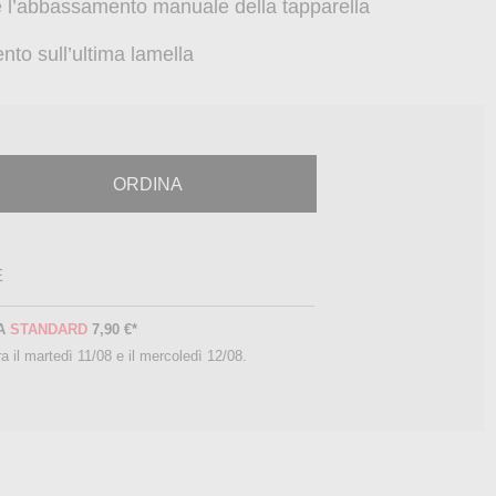
e l’abbassamento manuale della tapparella
nto sull’ultima lamella
ORDINA
E
A
STANDARD
7,90 €
*
a il
martedì 11/08 e il mercoledì 12/08
.