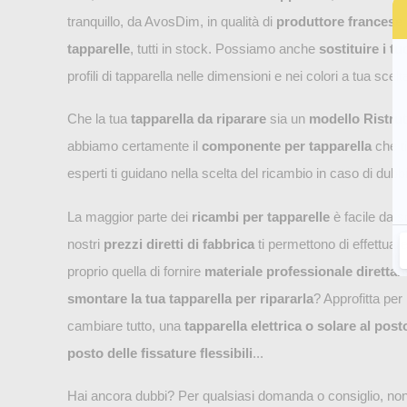
tranquillo, da AvosDim, in qualità di
produttore francese 
tapparelle
, tutti in stock. Possiamo anche
sostituire i tu
profili di tapparella nelle dimensioni e nei colori a tua scelt
Che la tua
tapparella da riparare
sia un
modello Ristrut
abbiamo certamente il
componente per tapparella
che t
esperti ti guidano nella scelta del ricambio in caso di dubbi,
La maggior parte dei
ricambi per tapparelle
è facile da s
nostri
prezzi diretti di fabbrica
ti permettono di effettuare
proprio quella di fornire
materiale professionale direttam
smontare la tua tapparella per ripararla
? Approfitta pe
cambiare tutto, una
tapparella elettrica o solare al pos
posto delle fissature flessibili
...
Hai ancora dubbi? Per qualsiasi domanda o consiglio, non