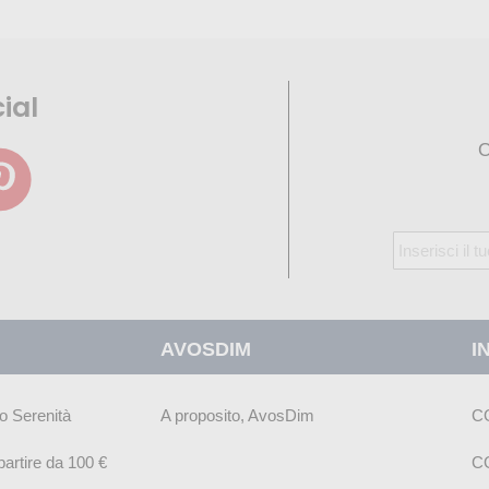
ial
O
Iscriviti
alla
nostra
Newsletter:
AVOSDIM
I
o Serenità
A proposito, AvosDim
C
artire da 100 €
C