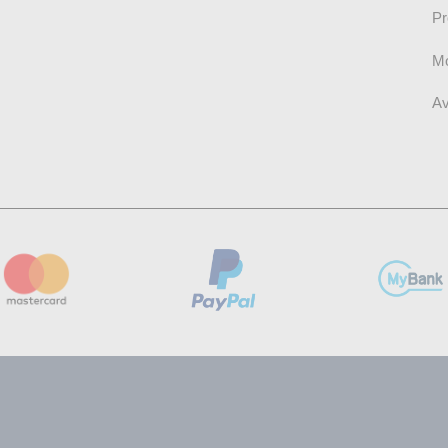
Pr
Mo
Av