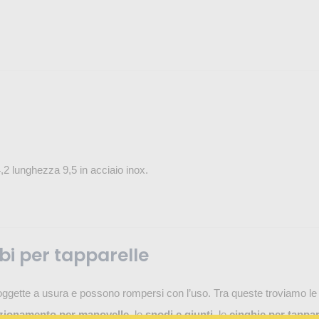
,2 lunghezza 9,5 in acciaio inox.
bi per tapparelle
oggette a usura e possono rompersi con l’uso. Tra queste troviamo l
azionamento per manovelle
, le
snodi e giunti
, le
cinghie per tappar