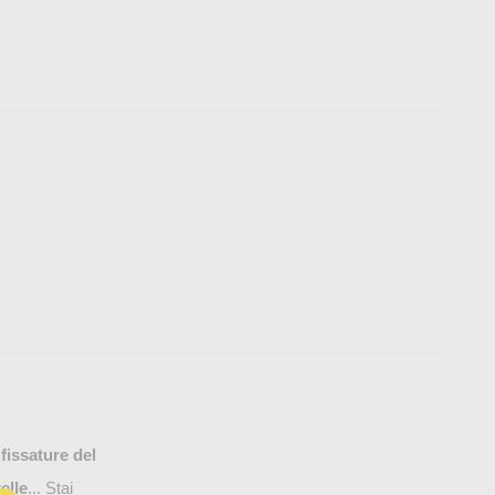
e
fissature del
elle
... Stai