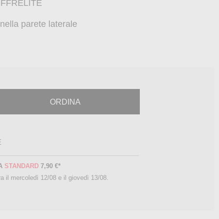
COFFRELITE
nella parete laterale
ORDINA
E
A
STANDARD
7,90 €
*
a il
mercoledì 12/08 e il giovedì 13/08
.