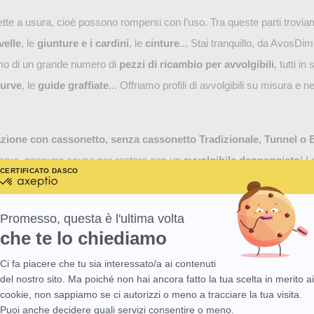
te a usura, cioè possono rompersi con l’uso. Tra queste parti trovia
velle
, le
giunture e i cardini
, le
cinture
... Stai tranquillo, da AvosDim
mo di un grande numero di
pezzi di ricambio per avvolgibili
, tutti i
curve
, le
guide graffiate
... Offriamo profili di avvolgibili su misura e ne
azione con cassonetto, senza cassonetto Tradizionale, Tunnel o 
serve, nessuna scusa per restare con un
avvolgibile danneggiato
! I
CERTIFICATO DA
SCOPRI DI PIÙ SU
certificato
 in caso di dubbio, contattali!
da
Axeptio
-
ituire. Le istruzioni e i tutorial sempre più numerosi su Internet guidan
Promesso, questa è l'ultima volta
Scopri
che te lo chiediamo
ale la pena prendersi il tempo per eseguire la sostituzione da soli, s
di
più
materiale professionale direttamente ai privati
, facilitandone l’inst
su
Ci fa piacere che tu sia interessato/a ai contenuti
Axeptio consent
Axeptio
i
smontare il tuo avvolgibile per ripararlo
? Approfitta per moderniz
del nostro sito. Ma poiché non hai ancora fatto la tua scelta in merito ai
cookie, non sappiamo se ci autorizzi o meno a tracciare la tua visita.
avvolgibile elettrico o solare al posto delle cinture e manovelle fa
Puoi anche decidere quali servizi consentire o meno.