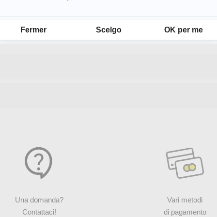
ide...
Piattaforma di Gestione del Consenso: Personalizza le tue opzioni
Fermer
Scelgo
OK per me
Una domanda?
Vari metodi
Contattaci!
di pagamento