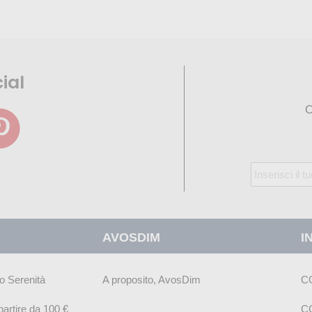
ial
O
Iscriviti
alla
nostra
Newsletter:
AVOSDIM
I
o Serenità
A proposito, AvosDim
C
artire da 100 €
C