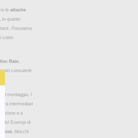
mo le
attache
, in quanto
n stock. Possiamo
i colori
Bloc Baie
,
 nostri consulenti
o il montaggio. I
enza intermediari
allazione e a
zarlo! Esempi di
ticose
, blocchi