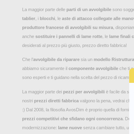
La maggior parte delle
parti di un avvolgibile
sono sogget
tablier
, i
blocchi
, le
aste di attacco collegate alle mano
produttore francese di avvolgibili su misura
, disponia
anche
sostituire i pannelli di lame rotte
, le
lame finali 
desiderati al prezzo più giusto, prezzo diretto fabbrica!
Che l’
avvolgibile da riparare
sia un
modello Ristruttur
abbiamo sicuramente il
componente avvolgibile
che ti 
sono esperti e ti guidano nella scelta del pezzo di ricambio
La maggior parte dei
pezzi per avvolgibili
è facile da sost
nostri
prezzi diretti fabbrica
valgono la pena, vedrai che v
:) Dal 2008, la filosofia AvosDim è proprio quella di fornire
prezzi competitivi che sfidano ogni concorrenza
. Dev
modernizzazione:
lame nuove
senza cambiare tutto, un