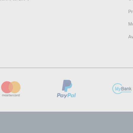
Pr
Mo
Av