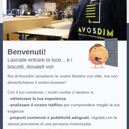
Scopri
di
più
su
Axeptio
AVOSDIM
Benvenuti!
Lasciate entrare la luce... e i
(*) Consulta i termini e condizioni dell'offerta cliccando
qui
.
biscotti, dosateli voi!
Noi di Avosdim arrediamo le vostre finestre con stile, ma non
(**)Consegna gratuita per gli ordini superiori a 100 euro consegnati nei
dimentichiamo il vostro browser!
Italia continentale, destinazioni speciali escluse. Offerta valida sul
Con il tuo consenso, i nostri cookie ci aiutano a:
trasportatore più economico disponibile. Per maggiori informazioni clicca
-
ottimizzare la tua esperienza
qui
.
-
analizzare il nostro traffico
per comprendere meglio le tue
esigenze
Le immagini presenti sul sito sono proprietà intellettuale di Avosdim,
-
proporti contenuti e pubblicità adeguati
, regolati con la
qualsiasi riproduzione parziale o totale è vietata.
stessa precisione di una persiana motorizzata