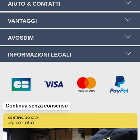
AIUTO & CONTATTI
VANTAGGI
AVOSDIM
INFORMAZIONI LEGALI
Continua senza consenso
CERTIFICATO DA
certificato
da
Axeptio
-