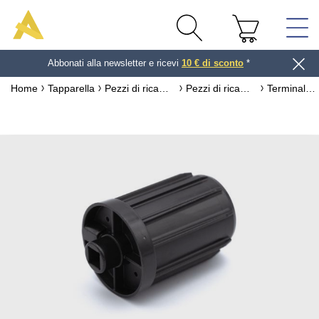
Abbonati alla newsletter e ricevi
10 € di sconto
*
Home
Tapparella
Pezzi di ricambio per tapparella
Pezzi di ricambio per asse per tapparella
Terminale corto ZF54 L65 spina Ø18 quadrato10 A495A