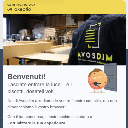
CERTIFICATO DA
certificato
da
Axeptio
-
Scopri
di
più
su
Axeptio
AVOSDIM
Benvenuti!
Lasciate entrare la luce... e i
(*) Consulta i termini e condizioni dell'offerta cliccando
qui
.
biscotti, dosateli voi!
Noi di Avosdim arrediamo le vostre finestre con stile, ma non
(**)Consegna gratuita per gli ordini superiori a 100 euro consegnati nei
dimentichiamo il vostro browser!
Italia continentale, destinazioni speciali escluse. Offerta valida sul
Con il tuo consenso, i nostri cookie ci aiutano a:
trasportatore più economico disponibile. Per maggiori informazioni clicca
-
ottimizzare la tua esperienza
qui
.