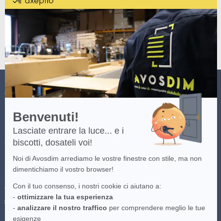
da
Axeptio
-
Scopri
di
più
su
Axeptio
AVOSDIM
Benvenuti!
Lasciate entrare la luce... e i
biscotti, dosateli voi!
(*) Consulta i termini e condizioni dell'offerta cliccando
qui
.
Noi di Avosdim arrediamo le vostre finestre con stile, ma non
(**)Consegna gratuita per gli ordini superiori a 100 euro consegnati nei
dimentichiamo il vostro browser!
Italia continentale, destinazioni speciali escluse. Offerta valida sul
Con il tuo consenso, i nostri cookie ci aiutano a:
trasportatore più economico disponibile. Per maggiori informazioni clicca
-
ottimizzare la tua esperienza
qui
.
-
analizzare il nostro traffico
per comprendere meglio le tue
esigenze