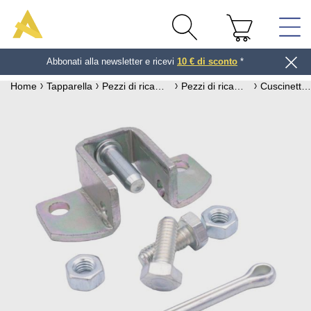
Abbonati alla newsletter e ricevi
10 € di sconto
*
Home
Tapparella
Pezzi di ricambio per tapparella
Pezzi di ricambio per asse per tapparella
Cuscinetto perno H17 vite perno ZF B104A