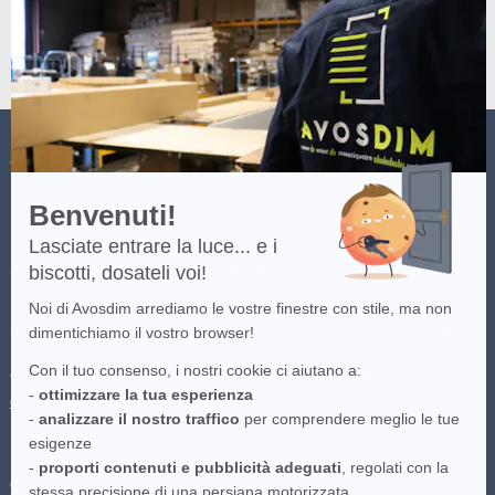
-
Scopri
di
più
su
Axeptio
AVOSDIM
Benvenuti!
Lasciate entrare la luce... e i
biscotti, dosateli voi!
(*) Consulta i termini e condizioni dell'offerta cliccando
qui
.
Noi di Avosdim arrediamo le vostre finestre con stile, ma non
(**)Consegna gratuita per gli ordini superiori a 100 euro consegnati nei
dimentichiamo il vostro browser!
Italia continentale, destinazioni speciali escluse. Offerta valida sul
Con il tuo consenso, i nostri cookie ci aiutano a:
trasportatore più economico disponibile. Per maggiori informazioni clicca
-
ottimizzare la tua esperienza
qui
.
-
analizzare il nostro traffico
per comprendere meglio le tue
esigenze
Le immagini presenti sul sito sono proprietà intellettuale di Avosdim,
-
proporti contenuti e pubblicità adeguati
, regolati con la
qualsiasi riproduzione parziale o totale è vietata.
stessa precisione di una persiana motorizzata