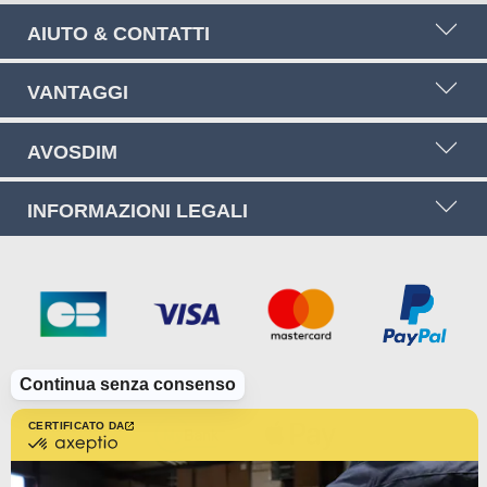
AIUTO & CONTATTI
VANTAGGI
AVOSDIM
INFORMAZIONI LEGALI
Continua senza consenso
CERTIFICATO DA
certificato
da
Axeptio