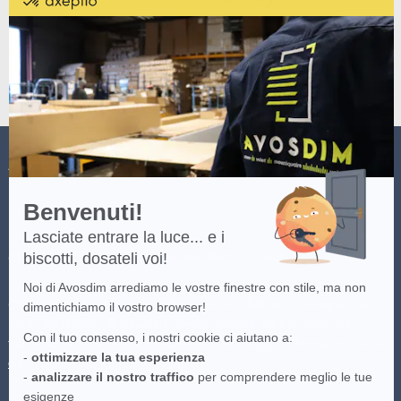
da
Axeptio
-
Scopri
di
più
su
Axeptio
AVOSDIM
Benvenuti!
Lasciate entrare la luce... e i
biscotti, dosateli voi!
(*) Consulta i termini e condizioni dell'offerta cliccando
qui
.
Noi di Avosdim arrediamo le vostre finestre con stile, ma non
(**)Consegna gratuita per gli ordini superiori a 100 euro consegnati nei
dimentichiamo il vostro browser!
Italia continentale, destinazioni speciali escluse. Offerta valida sul
Con il tuo consenso, i nostri cookie ci aiutano a:
trasportatore più economico disponibile. Per maggiori informazioni clicca
-
ottimizzare la tua esperienza
qui
.
-
analizzare il nostro traffico
per comprendere meglio le tue
esigenze