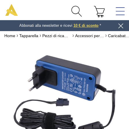
Abbonati alla newsletter e ricevi
10 € di sconto
*
Home
Tapparella
Pezzi di ricambio per tapparella
Accessori per motore tapparella solare
Caricabatterie emergenza Somfy 9