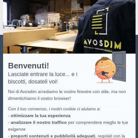
Axeptio
-
Scopri
di
più
su
Axeptio
AVOSDIM
Benvenuti!
Lasciate entrare la luce... e i
(*) Consulta i termini e condizioni dell'offerta cliccando
qui
.
biscotti, dosateli voi!
Noi di Avosdim arrediamo le vostre finestre con stile, ma non
(**)Consegna gratuita per gli ordini superiori a 100 euro consegnati nei
dimentichiamo il vostro browser!
Italia continentale, destinazioni speciali escluse. Offerta valida sul
Con il tuo consenso, i nostri cookie ci aiutano a:
trasportatore più economico disponibile. Per maggiori informazioni clicca
-
ottimizzare la tua esperienza
qui
.
-
analizzare il nostro traffico
per comprendere meglio le tue
esigenze
Le immagini presenti sul sito sono proprietà intellettuale di Avosdim,
-
proporti contenuti e pubblicità adeguati
, regolati con la