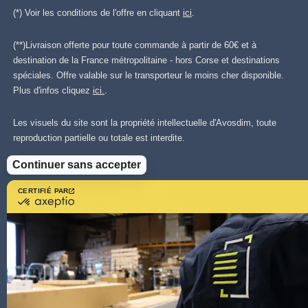
(*) Voir les conditions de l'offre en cliquant
ici
.
(**)Livraison offerte pour toute commande à partir de 60€ et à
destination de la France métropolitaine - hors Corse et destinations
spéciales. Offre valable sur le transporteur le moins cher disponible.
Plus d'infos cliquez
ici.
.
Les visuels du site sont la propriété intellectuelle d'Avosdim, toute
reproduction partielle ou totale est interdite.
Continuer sans accepter
CERTIFIÉ PAR
certifié
par
Axeptio
-
En
savoir
plus
sur
Axeptio