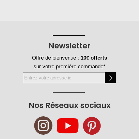
Newsletter
Offre de bienvenue :
10€ offerts
sur votre première commande*
Inscription
à
notre
newsletter
Nos Réseaux sociaux
: