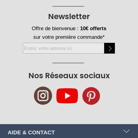
Newsletter
Offre de bienvenue :
10€ offerts
sur votre première commande*
Inscription
à
notre
newsletter
Nos Réseaux sociaux
:
AIDE & CONTACT