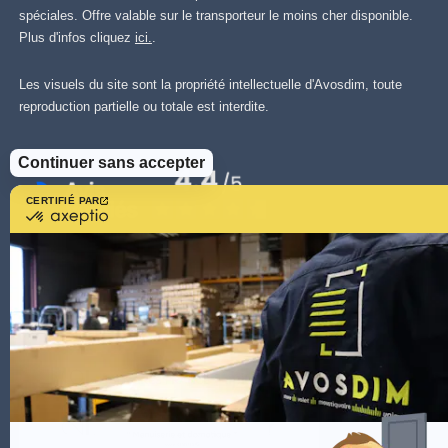
spéciales. Offre valable sur le transporteur le moins cher disponible.
Plus d'infos cliquez
ici.
.
Les visuels du site sont la propriété intellectuelle d'Avosdim, toute
reproduction partielle ou totale est interdite.
Continuer sans accepter
CERTIFIÉ PAR
certifié
par
Axeptio
-
En
savoir
plus
sur
Axeptio