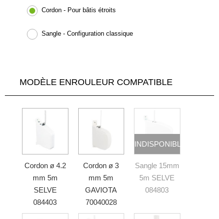
Cordon - Pour bâtis étroits
Sangle - Configuration classique
MODÈLE ENROULEUR COMPATIBLE
INDISPONIBLE
Cordon ø 4.2
Cordon ø 3
Sangle 15mm
mm 5m
mm 5m
5m SELVE
SELVE
GAVIOTA
084803
084403
70040028