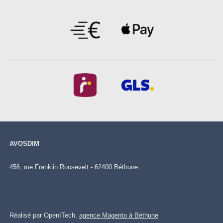
AVOSDIM
456, rue Franklin Roosevelt - 62400 Béthune
Réalisé par OpenITech,
agence Magento à Béthune