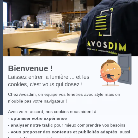
Axeptio
-
En
savoir
plus
sur
Axeptio
Bienvenue !
Laissez entrer la lumière ... et les
cookies, c'est vous qui dosez !
Chez Avosdim, on équipe vos fenêtres avec style mais on
n'oublie pas votre navigateur !
Avec votre accord, nos cookies nous aident à:
-
optimiser votre expérience
-
analyser notre trafic
pour mieux comprendre vos besoins
-
vous proposer des contenus et publicités adaptés
, aussi