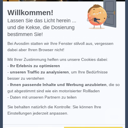
Willkommen!
Lassen Sie das Licht herein ...
(*) Klicken Sie
hier
, um die Bedingungen des Angebots einzusehen.
und die Kekse, die Dosierung
bestimmen Sie!
Das Bildmaterial der Webseite ist das intellektuelle Eigentum von
Bei Avosdim statten wir Ihre Fenster stilvoll aus, vergessen
AvosDim, jeder teilweise oder vollkommene Versuch der Kopie ist
dabei aber Ihren Browser nicht!
untersagt.
Mit Ihrer Zustimmung helfen uns unsere Cookies dabei:
-
Ihr Erlebnis zu optimieren
-
unseren Traffic zu analysieren
, um Ihre Bedürfnisse
besser zu verstehen
-
Ihnen passende Inhalte und Werbung anzubieten
, die so
gut abgestimmt sind wie ein motorisierter Rollladen
- Daten mit unseren Partnern zu teilen
Sie behalten natürlich die Kontrolle: Sie können Ihre
Einstellungen jederzeit anpassen.