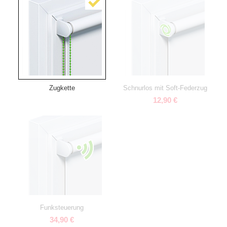
Zugkette
Schnurlos mit Soft-Federzug
12,90 €
Funksteuerung
34,90 €