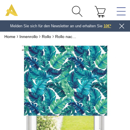
Melden Sie sich für den Newsletter an und erhalten Sie
10€*
Home
Innenrollo
Rollo
Rollo nach Maß Kollektion Dschungel
Finden Sie das perfekte Foto für
Ihr Projekt !