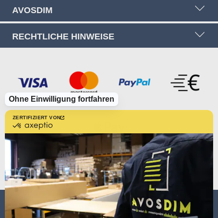
AVOSDIM
RECHTLICHE HINWEISE
Ohne Einwilligung fortfahren
ZERTIFIZIERT VON
zertifiziert
von
Axeptio
-
Erfahren
Sie
mehr
über
Axeptio
AVOSDIM