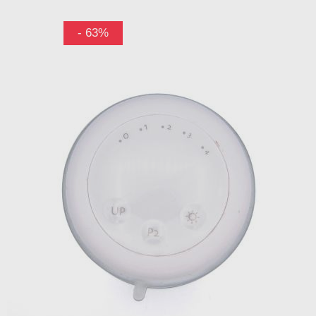
- 63%