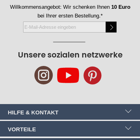
Willkommensangebot: Wir schenken Ihnen
10 Euro
bei Ihrer ersten Bestellung.*
Melden
Sie
sich
für
Unsere sozialen netzwerke
unseren
Newsletter
an:
HILFE & KONTAKT
VORTEILE