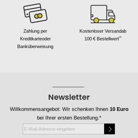
Zahlung per
Kostenloser Versand
ab
**
Kreditkarte
oder
100 € Bestellwert
Banküberweisung
Newsletter
Willkommensangebot: Wir schenken Ihnen
10 Euro
bei Ihrer ersten Bestellung.*
Melden
Sie