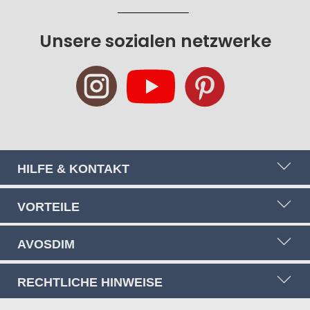
sich
für
Unsere sozialen netzwerke
unseren
Newsletter
an:
HILFE & KONTAKT
VORTEILE
AVOSDIM
RECHTLICHE HINWEISE