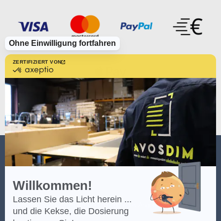
Ohne Einwilligung fortfahren
ZERTIFIZIERT VON
zertifiziert
von
Axeptio
-
Erfahren
Sie
mehr
über
Axeptio
AVOSDIM
Willkommen!
Lassen Sie das Licht herein ...
(*) Klicken Sie
hier
, um die Bedingungen des Angebots einzusehen.
und die Kekse, die Dosierung