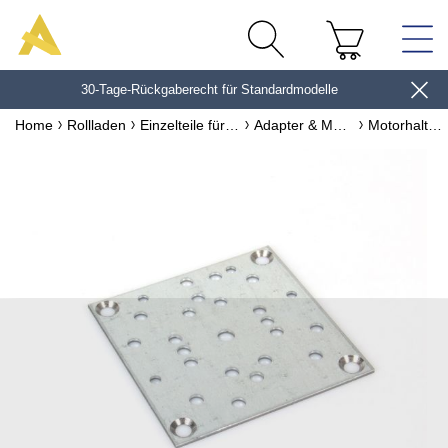
30-Tage-Rückgaberecht für Standardmodelle
10€*
Home
Rollladen
Einzelteile für Rollladen
Adapter & Motorzubehör für Rollladen
Motorhalter Notbedienung universal kompatibel