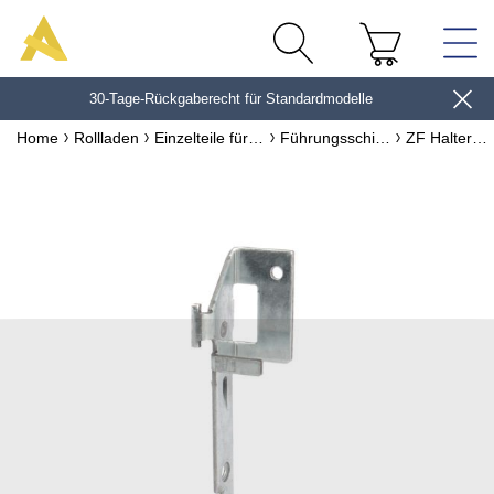
30-Tage-Rückgaberecht für Standardmodelle
10€*
Home
Rollladen
Einzelteile für Rollladen
Führungsschienen & Zubehör
ZF Halter Tradi Rollladen 19 mm H355 H354