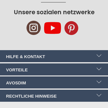
sich
für
Unsere sozialen netzwerke
unseren
Newsletter
an:
HILFE & KONTAKT
VORTEILE
AVOSDIM
RECHTLICHE HINWEISE