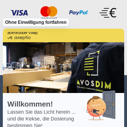
Ohne Einwilligung fortfahren
ZERTIFIZIERT VON
zertifiziert
von
Axeptio
-
Erfahren
Sie
mehr
über
Axeptio
AVOSDIM
Willkommen!
Lassen Sie das Licht herein ...
(*) Klicken Sie
hier
, um die Bedingungen des Angebots einzusehen.
und die Kekse, die Dosierung
bestimmen Sie!