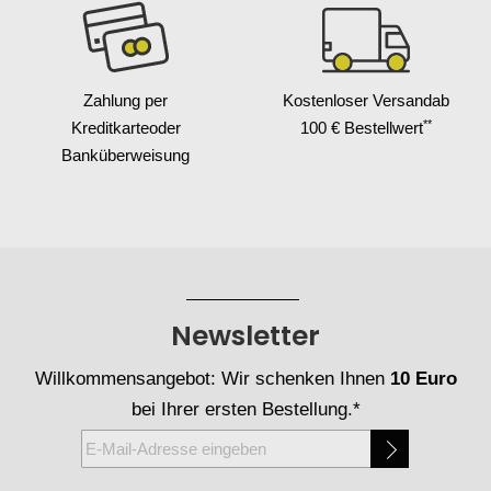
Zahlung per
Kostenloser Versand
ab
**
Kreditkarte
oder
100 € Bestellwert
Banküberweisung
Newsletter
Willkommensangebot: Wir schenken Ihnen
10 Euro
bei Ihrer ersten Bestellung.*
Melden
Sie