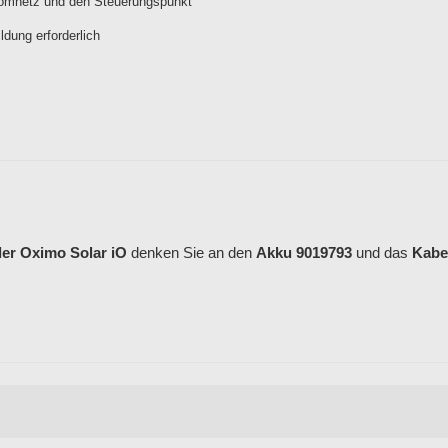
romnetz und den Steuerungspunkt
ildung erforderlich
er Oximo Solar iO
denken Sie an den
Akku 9019793
und das
Kabe