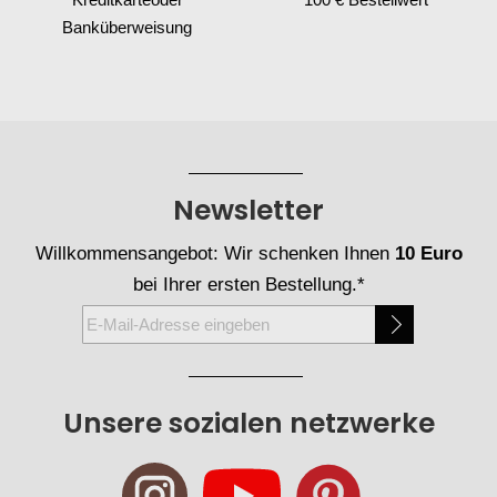
Banküberweisung
Newsletter
Willkommensangebot: Wir schenken Ihnen
10 Euro
bei Ihrer ersten Bestellung.*
Melden
Sie
sich
für
Unsere sozialen netzwerke
unseren
Newsletter
an: