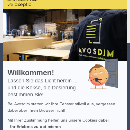
zertifiziert
von
Axeptio
-
Erfahren
Sie
mehr
über
Axeptio
AVOSDIM
Willkommen!
Lassen Sie das Licht herein ...
(*) Klicken Sie
hier
, um die Bedingungen des Angebots einzusehen.
und die Kekse, die Dosierung
bestimmen Sie!
Das Bildmaterial der Webseite ist das intellektuelle Eigentum von
Bei Avosdim statten wir Ihre Fenster stilvoll aus, vergessen
AvosDim, jeder teilweise oder vollkommene Versuch der Kopie ist
dabei aber Ihren Browser nicht!
untersagt.
Mit Ihrer Zustimmung helfen uns unsere Cookies dabei:
-
Ihr Erlebnis zu optimieren