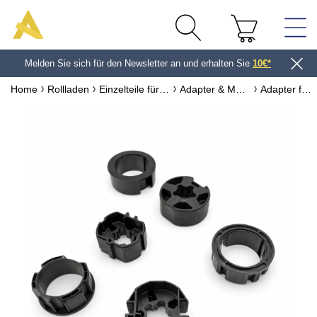
Melden Sie sich für den Newsletter an und erhalten Sie
30-Tage-Rückgaberecht für Standardmodelle
10€*
Home
Rollladen
Einzelteile für Rollladen
Adapter & Motorzubehör für Rollladen
Adapter für Motoren Ø60 mm Somfy