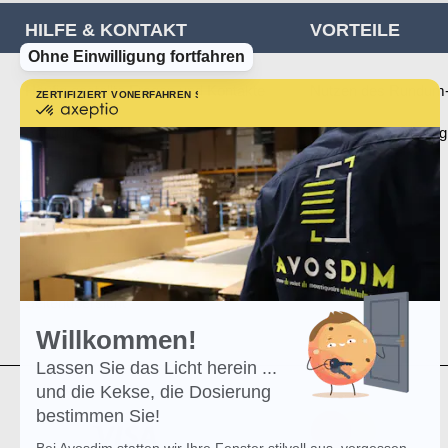
HILFE & KONTAKT
VORTEILE
Ohne Einwilligung fortfahren
Häufig gestellte Fragen und Kontakte
Nutzen des Rundum-
ZERTIFIZIERT VON
ERFAHREN SIE MEHR ÜBER
zertifiziert
von
Sendung verfolgen
Kostenlose Lieferung
Axeptio
-
Erfahren
Bestellung retournieren
Sie
mehr
Produkttipps
über
Axeptio
Praktische Infos
Seitenübersicht
Willkommen!
Lassen Sie das Licht herein ...
und die Kekse, die Dosierung
bestimmen Sie!