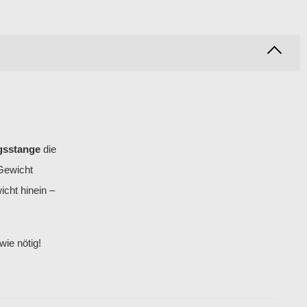
sstange
die
Gewicht
cht hinein –
ie nötig!