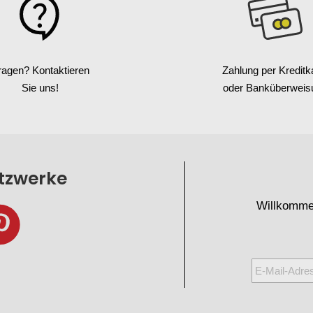
ragen? Kontaktieren
Zahlung per Kreditk
Sie uns!
oder Banküberweis
etzwerke
Willkomme
Melden
Sie
sich