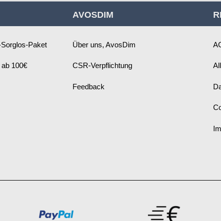
für
AVOSDIM
R
unseren
Newsletter
an:
Sorglos-Paket
Über uns, AvosDim
A
 ab 100€
CSR-Verpflichtung
Al
Feedback
Da
Co
I