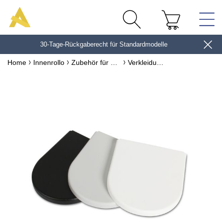
30-Tage-Rückgaberecht für Standardmodelle
10€*
Home
Innenrollo
Zubehör für Rollos
Verkleidung für Montageträger von Verdunkelungsrollos