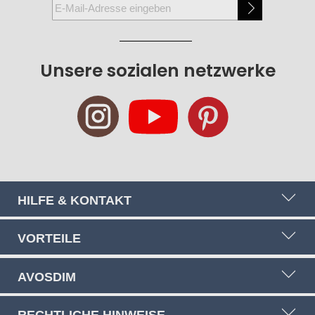
Melden
Sie
sich
für
Unsere sozialen netzwerke
unseren
Newsletter
an:
HILFE & KONTAKT
VORTEILE
AVOSDIM