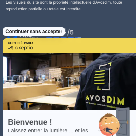
Les visuels du site sont la propriété intellectuelle d'Avosdim, toute
reproduction partielle ou totale est interdite.
Continuer sans accepter
CERTIFIÉ PAR
certifié
par
Axeptio
-
En
savoir
plus
sur
Axeptio
Bienvenue !
Laissez entrer la lumière ... et les