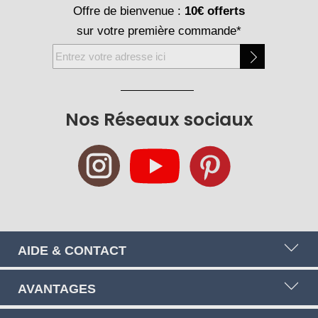
Offre de bienvenue :
10€ offerts
sur votre première commande*
Inscription
à
notre
newsletter
Nos Réseaux sociaux
:
AIDE & CONTACT
AVANTAGES