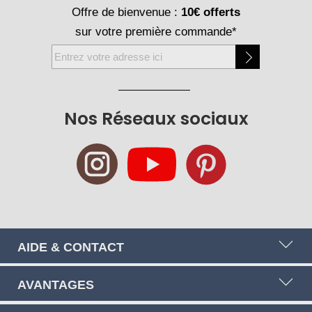
Offre de bienvenue :
10€ offerts
sur votre première commande*
Inscription
à
notre
newsletter
Nos Réseaux sociaux
:
AIDE & CONTACT
AVANTAGES