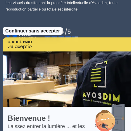
Les visuels du site sont la propriété intellectuelle d'Avosdim, toute
reproduction partielle ou totale est interdite.
Continuer sans accepter
CERTIFIÉ PAR
certifié
par
Axeptio
-
En
savoir
plus
sur
Axeptio
Bienvenue !
Laissez entrer la lumière ... et les