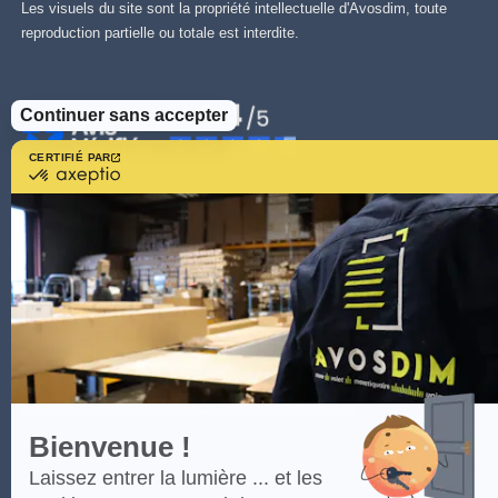
Les visuels du site sont la propriété intellectuelle d'Avosdim, toute
reproduction partielle ou totale est interdite.
Continuer sans accepter
CERTIFIÉ PAR
certifié
par
Axeptio
-
En
savoir
plus
sur
Axeptio
Bienvenue !
Laissez entrer la lumière ... et les