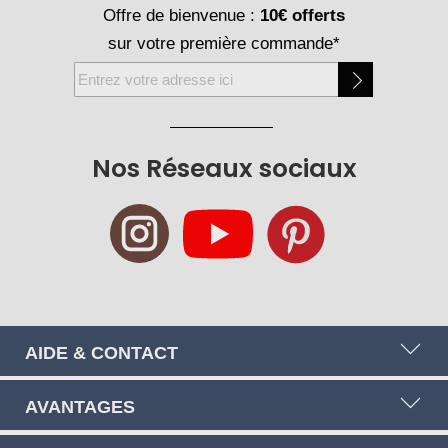
Offre de bienvenue :
10€ offerts
sur votre première commande*
Inscription
à
notre
newsletter
Nos Réseaux sociaux
:
AIDE & CONTACT
AVANTAGES