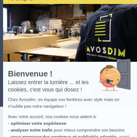
par
Axeptio
-
En
savoir
plus
sur
Axeptio
Bienvenue !
Laissez entrer la lumière ... et les
cookies, c'est vous qui dosez !
Chez Avosdim, on équipe vos fenêtres avec style mais on
n'oublie pas votre navigateur !
Avec votre accord, nos cookies nous aident à:
-
optimiser votre expérience
-
analyser notre trafic
pour mieux comprendre vos besoins
-
vous proposer des contenus et publicités adaptés
, aussi