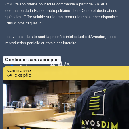
(**)Livraison offerte pour toute commande à partir de 60€ et à
destination de la France métropolitaine - hors Corse et destinations
spéciales. Offre valable sur le transporteur le moins cher disponible.
Plus d'infos cliquez
ici.
.
Les visuels du site sont la propriété intellectuelle d'Avosdim, toute
reproduction partielle ou totale est interdite.
Continuer sans accepter
CERTIFIÉ PAR
certifié
par
Axeptio
-
En
savoir
plus
sur
Axeptio