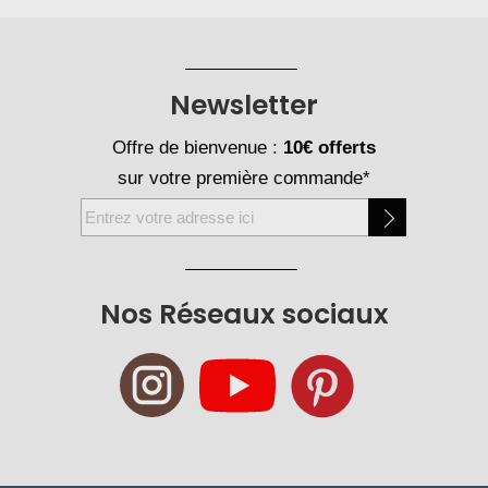
Newsletter
Offre de bienvenue :
10€ offerts
sur votre première commande*
Inscription
à
notre
newsletter
Nos Réseaux sociaux
: