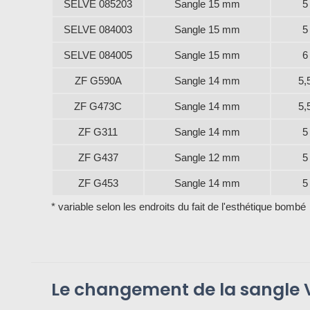
SELVE 085203
Sangle 15 mm
5
SELVE 084003
Sangle 15 mm
5
SELVE 084005
Sangle 15 mm
6
ZF G590A
Sangle 14 mm
5,
ZF G473C
Sangle 14 mm
5,
ZF G311
Sangle 14 mm
5
ZF G437
Sangle 12 mm
5
ZF G453
Sangle 14 mm
5
* variable selon les endroits du fait de l'esthétique bombé
Le changement de la sangle V