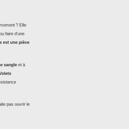
 moment ? Elle
ou faire d'une
e est une pièce
e sangle
et à
Volets
ésistance
ite pas ouvrir le