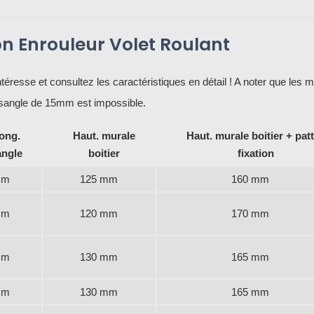
n Enrouleur Volet Roulant
téresse et consultez les caractéristiques en détail ! A noter que les 
une sangle de 15mm est impossible.
ong.
Haut. murale
Haut. murale boitier + pat
angle
boitier
fixation
 m
125 mm
160 mm
 m
120 mm
170 mm
 m
130 mm
165 mm
 m
130 mm
165 mm