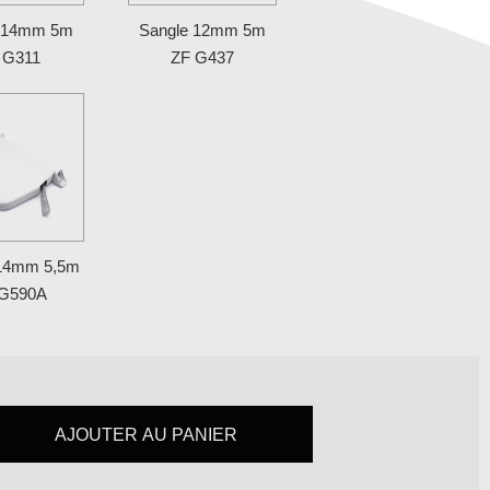
e 14mm 5m
Sangle 12mm 5m
 G311
ZF G437
 14mm 5,5m
 G590A
AJOUTER AU PANIER