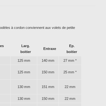
modèles à cordon conviennent aux volets de petite
tes
Larg.
Ep.
Entraxe
boitier
boitier
125 mm
140 mm
27 mm *
125 mm
150 mm
25 mm *
130 mm
151 mm
22 mm
130 mm
150 mm
22 mm