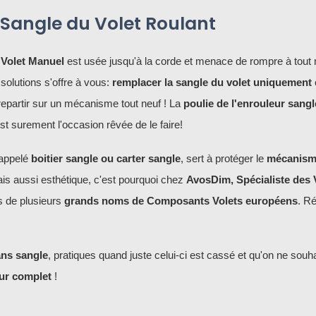
Sangle du Volet Roulant
 Volet Manuel
est usée jusqu'à la corde et menace de rompre à tout
solutions s'offre à vous:
remplacer la sangle du volet uniquement
repartir sur un mécanisme tout neuf ! La
poulie de l'enrouleur sangl
t surement l'occasion rêvée de le faire!
 appelé
boitier sangle ou carter sangle
, sert à protéger le
mécanism
ais aussi esthétique, c'est pourquoi chez
AvosDim, Spécialiste des 
s de plusieurs
grands noms de Composants Volets européens
. R
ans sangle
, pratiques quand juste celui-ci est cassé et qu'on ne souha
ur complet
!