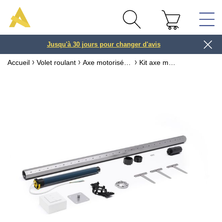
Jusqu'à 30 jours pour changer d'avis
3 ou 4x
Accueil
Volet roulant
Axe motorisé pour volet roulant
Kit axe motorisé volet - filaire SOMFY ® ø60mm