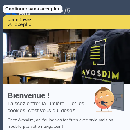
Continuer sans accepter
CERTIFIÉ PAR
certifié
par
Axeptio
-
En
savoir
plus
sur
Axeptio
Bienvenue !
Laissez entrer la lumière ... et les
cookies, c'est vous qui dosez !
Chez Avosdim, on équipe vos fenêtres avec style mais on
n'oublie pas votre navigateur !