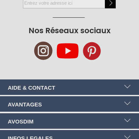
Inscription
à
notre
newsletter
Nos Réseaux sociaux
:
AIDE & CONTACT
AVANTAGES
AVOSDIM
INFOS LEGALES