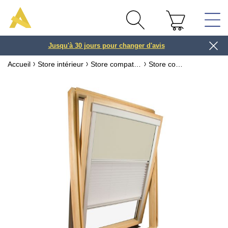
Jusqu'à 30 jours pour changer d'avis
3 ou 4x
Accueil
Store intérieur
Store compatible fenêtre VELUX ® ou ROTO ®
Store compatible fenêtre VELUX ® Tamisant & occultant