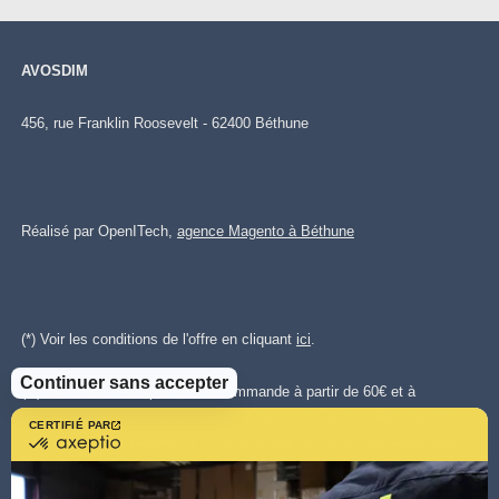
AVOSDIM
456, rue Franklin Roosevelt - 62400 Béthune
Réalisé par OpenITech,
agence Magento à Béthune
(*) Voir les conditions de l'offre en cliquant
ici
.
Continuer sans accepter
(**)Livraison offerte pour toute commande à partir de 60€ et à
destination de la France métropolitaine - hors Corse et destinations
CERTIFIÉ PAR
certifié
spéciales. Offre valable sur le transporteur le moins cher disponible.
par
Plus d'infos cliquez
ici.
.
Axeptio
-