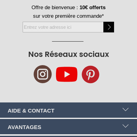
Offre de bienvenue :
10€ offerts
sur votre première commande*
Inscription
à
notre
newsletter
Nos Réseaux sociaux
:
AIDE & CONTACT
AVANTAGES