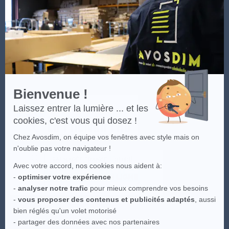
En
Les visuels du site sont la propriété intellectuelle d'Avosdim, toute
savoir
reproduction partielle ou totale est interdite.
plus
sur
Axeptio
Bienvenue !
Laissez entrer la lumière ... et les
cookies, c'est vous qui dosez !
Chez Avosdim, on équipe vos fenêtres avec style mais on
n'oublie pas votre navigateur !
Avec votre accord, nos cookies nous aident à:
-
optimiser votre expérience
-
analyser notre trafic
pour mieux comprendre vos besoins
-
vous proposer des contenus et publicités adaptés
, aussi
bien réglés qu'un volet motorisé
- partager des données avec nos partenaires