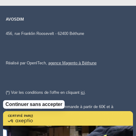
AVOSDIM
456, rue Franklin Roosevelt - 62400 Béthune
Réalisé par OpenITech,
agence Magento à Béthune
(*) Voir les conditions de l'offre en cliquant
ici
.
Continuer sans accepter
(**)Livraison offerte pour toute commande à partir de 60€ et à
destination de la France métropolitaine - hors Corse et destinations
CERTIFIÉ PAR
certifié
spéciales. Offre valable sur le transporteur le moins cher disponible.
par
Plus d'infos cliquez
ici.
.
Axeptio
-