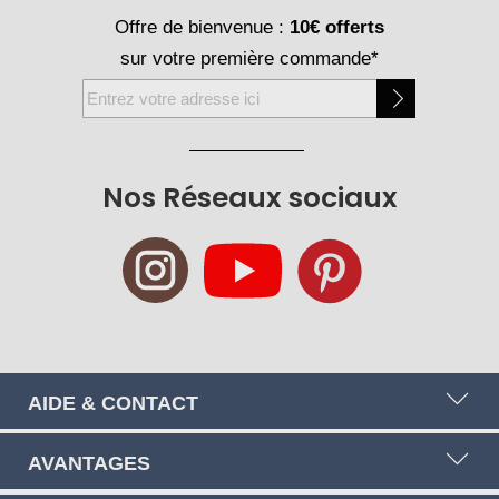
Offre de bienvenue :
10€ offerts
sur votre première commande*
Inscription
à
notre
newsletter
Nos Réseaux sociaux
:
AIDE & CONTACT
AVANTAGES