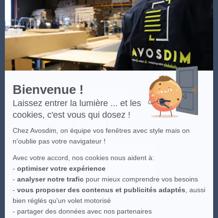
En
Les visuels du site sont la propriété intellectuelle d'Avosdim, toute
savoir
reproduction partielle ou totale est interdite.
plus
sur
Axeptio
Bienvenue !
Laissez entrer la lumière ... et les
cookies, c'est vous qui dosez !
Chez Avosdim, on équipe vos fenêtres avec style mais on
n'oublie pas votre navigateur !
Avec votre accord, nos cookies nous aident à:
-
optimiser votre expérience
-
analyser notre trafic
pour mieux comprendre vos besoins
-
vous proposer des contenus et publicités adaptés
, aussi
bien réglés qu'un volet motorisé
- partager des données avec nos partenaires