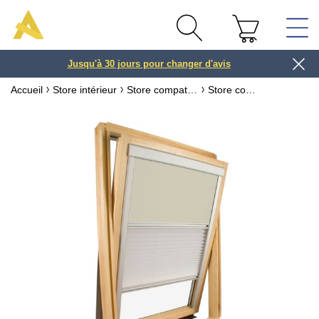
Jusqu'à 30 jours pour changer d'avis
3 ou 4x
Accueil
Store intérieur
Store compatible fenêtre VELUX ® ou ROTO ®
Store compatible fenêtre VELUX ® Tamisant & occultant