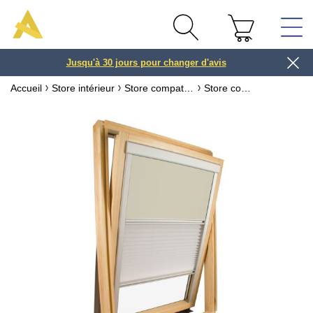
Jusqu'à 30 jours pour changer d'avis
3 ou 4x
Accueil
Store intérieur
Store compatible fenêtre VELUX ® ou ROTO ®
Store compatible fenêtre VELUX ® Tamisant & occultant