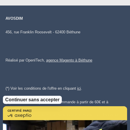
AVOSDIM
456, rue Franklin Roosevelt - 62400 Béthune
Réalisé par OpenITech,
agence Magento à Béthune
(*) Voir les conditions de l'offre en cliquant
ici
.
Continuer sans accepter
(**)Livraison offerte pour toute commande à partir de 60€ et à
destination de la France métropolitaine - hors Corse et destinations
CERTIFIÉ PAR
certifié
spéciales. Offre valable sur le transporteur le moins cher disponible.
par
Plus d'infos cliquez
ici.
.
Axeptio
-