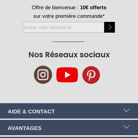
Offre de bienvenue :
10€ offerts
sur votre première commande*
Inscription
à
notre
newsletter
Nos Réseaux sociaux
:
AIDE & CONTACT
AVANTAGES