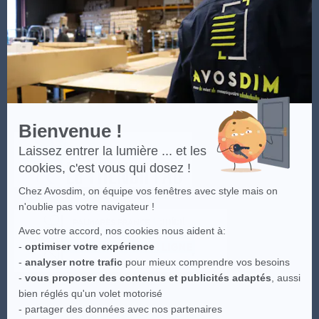
En
Les visuels du site sont la propriété intellectuelle d'Avosdim, toute
savoir
reproduction partielle ou totale est interdite.
plus
sur
Axeptio
Bienvenue !
Laissez entrer la lumière ... et les
cookies, c'est vous qui dosez !
Chez Avosdim, on équipe vos fenêtres avec style mais on
n'oublie pas votre navigateur !
Avec votre accord, nos cookies nous aident à:
-
optimiser votre expérience
-
analyser notre trafic
pour mieux comprendre vos besoins
-
vous proposer des contenus et publicités adaptés
, aussi
bien réglés qu'un volet motorisé
- partager des données avec nos partenaires