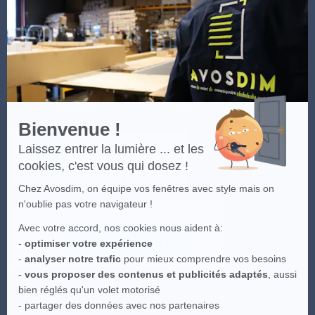
En
Les visuels du site sont la propriété intellectuelle d'Avosdim, toute
savoir
reproduction partielle ou totale est interdite.
plus
sur
Axeptio
Bienvenue !
Laissez entrer la lumière ... et les
cookies, c'est vous qui dosez !
Chez Avosdim, on équipe vos fenêtres avec style mais on
n'oublie pas votre navigateur !
Avec votre accord, nos cookies nous aident à:
-
optimiser votre expérience
-
analyser notre trafic
pour mieux comprendre vos besoins
-
vous proposer des contenus et publicités adaptés
, aussi
bien réglés qu'un volet motorisé
- partager des données avec nos partenaires