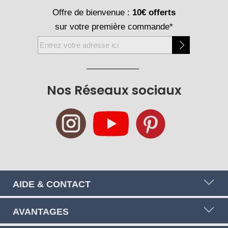
Offre de bienvenue :
10€ offerts
sur votre première commande*
Inscription
à
notre
newsletter
Nos Réseaux sociaux
:
AIDE & CONTACT
AVANTAGES