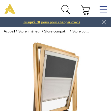
Jusqu'à 30 jours pour changer d'avis
3 ou 4x
Accueil
Store intérieur
Store compatible fenêtre VELUX ® ou ROTO ®
Store compatible fenêtre VELUX ® Tamisant & occultant