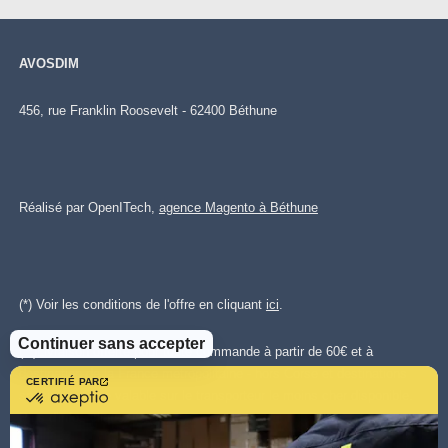
AVOSDIM
456, rue Franklin Roosevelt - 62400 Béthune
Réalisé par OpenITech,
agence Magento à Béthune
(*) Voir les conditions de l'offre en cliquant
ici
.
Continuer sans accepter
(**)Livraison offerte pour toute commande à partir de 60€ et à
destination de la France métropolitaine - hors Corse et destinations
CERTIFIÉ PAR
certifié
spéciales. Offre valable sur le transporteur le moins cher disponible.
par
Plus d'infos cliquez
ici.
.
Axeptio
-