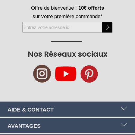
Offre de bienvenue :
10€ offerts
sur votre première commande*
Inscription
à
notre
newsletter
Nos Réseaux sociaux
:
AIDE & CONTACT
AVANTAGES