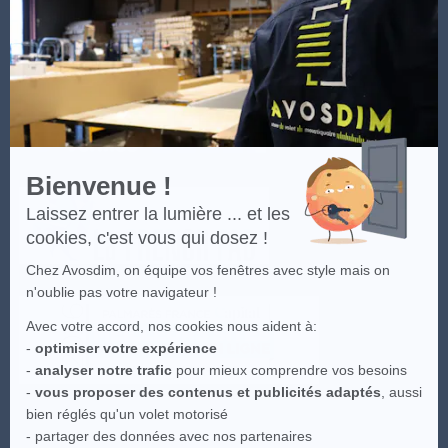
En
Les visuels du site sont la propriété intellectuelle d'Avosdim, toute
savoir
reproduction partielle ou totale est interdite.
plus
sur
Axeptio
Bienvenue !
Laissez entrer la lumière ... et les
cookies, c'est vous qui dosez !
Chez Avosdim, on équipe vos fenêtres avec style mais on
n'oublie pas votre navigateur !
Avec votre accord, nos cookies nous aident à:
-
optimiser votre expérience
-
analyser notre trafic
pour mieux comprendre vos besoins
-
vous proposer des contenus et publicités adaptés
, aussi
bien réglés qu'un volet motorisé
- partager des données avec nos partenaires