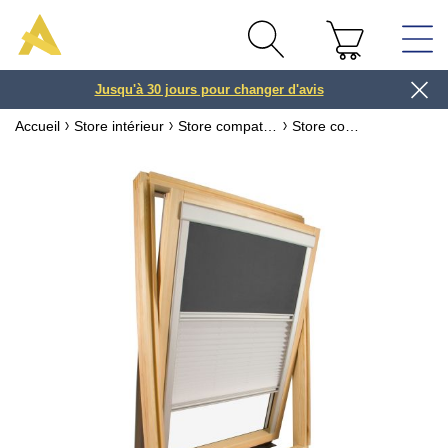
Jusqu'à 30 jours pour changer d'avis
3 ou 4x
Accueil
Store intérieur
Store compatible fenêtre VELUX ® ou ROTO ®
Store compatible fenêtre VELUX ® Tamisant & occultant