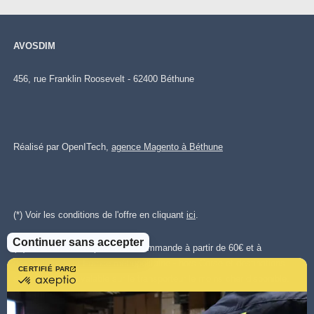
AVOSDIM
456, rue Franklin Roosevelt - 62400 Béthune
Réalisé par OpenITech,
agence Magento à Béthune
(*) Voir les conditions de l'offre en cliquant
ici
.
Continuer sans accepter
(**)Livraison offerte pour toute commande à partir de 60€ et à
destination de la France métropolitaine - hors Corse et destinations
CERTIFIÉ PAR
certifié
spéciales. Offre valable sur le transporteur le moins cher disponible.
par
Plus d'infos cliquez
ici.
.
Axeptio
-