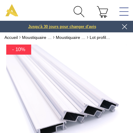
Jusqu'à 30 jours pour changer d'avis
3 ou 4x
Accueil
Moustiquaire sur mesure & recoupable
Moustiquaire pour fenêtre
Lot profils alu recoupables pour cadre moustiquaire
- 10%