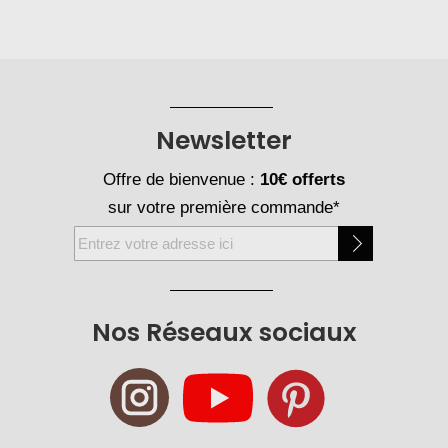
Newsletter
Offre de bienvenue :
10€ offerts
sur votre première commande*
Inscription
à
notre
newsletter
Nos Réseaux sociaux
: