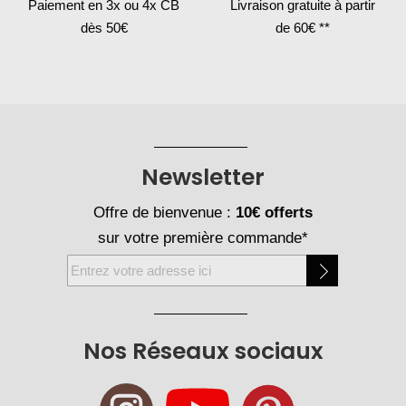
Paiement en 3x
ou 4x CB
Livraison gratuite
à partir
dès 50€
de 60€ **
Newsletter
Offre de bienvenue :
10€ offerts
sur votre première commande*
Inscription
à
notre
newsletter
Nos Réseaux sociaux
: