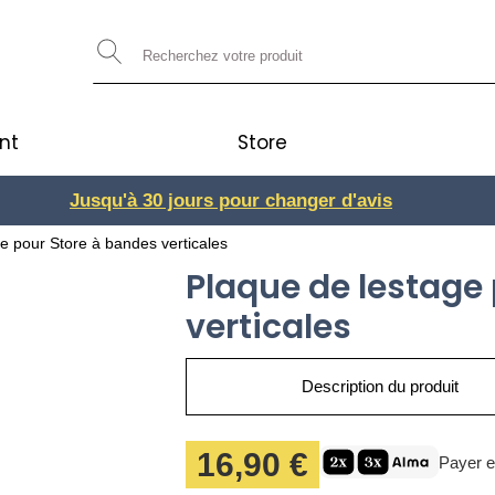
nt
Store
Jusqu'à 30 jours pour changer d'avis
3 ou 4x
e pour Store à bandes verticales
Plaque de lestage
verticales
Description du produit
16,90 €
Payer e