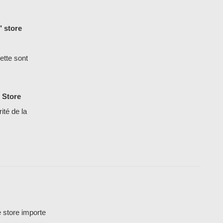
" store
ette sont
e
Store
ité de la
e store importe