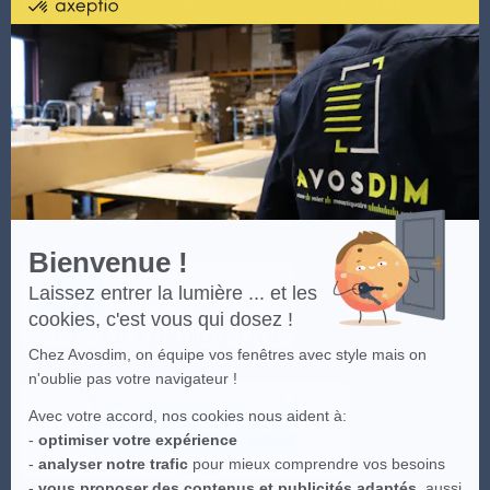
certifié
spéciales. Offre valable sur le transporteur le moins cher disponible.
par
Plus d'infos cliquez
ici.
.
Axeptio
-
En
Les visuels du site sont la propriété intellectuelle d'Avosdim, toute
savoir
reproduction partielle ou totale est interdite.
plus
sur
Axeptio
Bienvenue !
Laissez entrer la lumière ... et les
cookies, c'est vous qui dosez !
Chez Avosdim, on équipe vos fenêtres avec style mais on
n'oublie pas votre navigateur !
Avec votre accord, nos cookies nous aident à:
-
optimiser votre expérience
-
analyser notre trafic
pour mieux comprendre vos besoins
-
vous proposer des contenus et publicités adaptés
, aussi