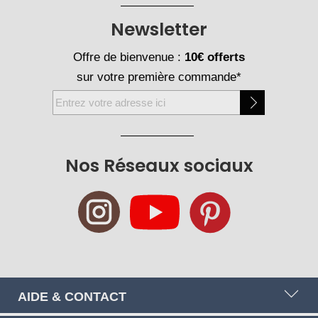
Newsletter
Offre de bienvenue :
10€ offerts
sur votre première commande*
Inscription
à
notre
newsletter
Nos Réseaux sociaux
:
AIDE & CONTACT