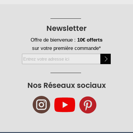
Newsletter
Offre de bienvenue :
10€ offerts
sur votre première commande*
Inscription
à
notre
newsletter
Nos Réseaux sociaux
: