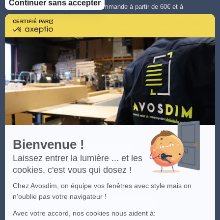
Continuer sans accepter
(**)Livraison offerte pour toute commande à partir de 60€ et à
destination de la France métropolitaine - hors Corse et destinations
CERTIFIÉ PAR
certifié
spéciales. Offre valable sur le transporteur le moins cher disponible.
par
Plus d'infos cliquez
ici.
.
Axeptio
-
En
Les visuels du site sont la propriété intellectuelle d'Avosdim, toute
savoir
reproduction partielle ou totale est interdite.
plus
sur
Axeptio
Bienvenue !
Laissez entrer la lumière ... et les
cookies, c'est vous qui dosez !
Chez Avosdim, on équipe vos fenêtres avec style mais on
n'oublie pas votre navigateur !
Avec votre accord, nos cookies nous aident à: