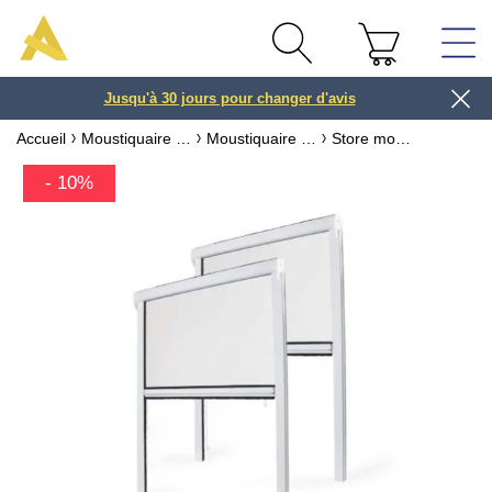
Jusqu'à 30 jours pour changer d'avis
3 ou 4x
Accueil
Moustiquaire sur mesure & recoupable
Moustiquaire pour fenêtre
Store moustiquaire fenêtre PVC recoupable Modèle Éco
- 10%