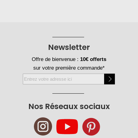
Newsletter
Offre de bienvenue :
10€ offerts
sur votre première commande*
Inscription
à
notre
newsletter
Nos Réseaux sociaux
: