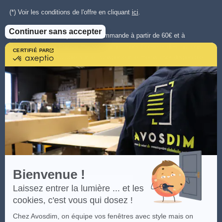
(*) Voir les conditions de l'offre en cliquant
ici
.
Continuer sans accepter
(**)Livraison offerte pour toute commande à partir de 60€ et à
destination de la France métropolitaine - hors Corse et destinations
CERTIFIÉ PAR
certifié
spéciales. Offre valable sur le transporteur le moins cher disponible.
par
Plus d'infos cliquez
ici.
.
Axeptio
-
En
Les visuels du site sont la propriété intellectuelle d'Avosdim, toute
savoir
reproduction partielle ou totale est interdite.
plus
sur
Axeptio
Bienvenue !
Laissez entrer la lumière ... et les
cookies, c'est vous qui dosez !
Chez Avosdim, on équipe vos fenêtres avec style mais on