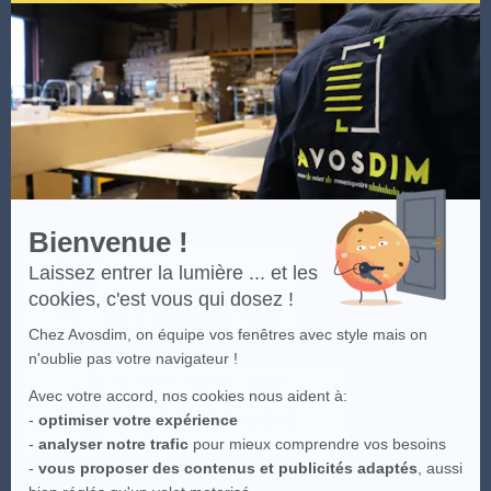
Plus d'infos cliquez
ici.
.
Axeptio
-
En
Les visuels du site sont la propriété intellectuelle d'Avosdim, toute
savoir
reproduction partielle ou totale est interdite.
plus
sur
Axeptio
Bienvenue !
Laissez entrer la lumière ... et les
cookies, c'est vous qui dosez !
Chez Avosdim, on équipe vos fenêtres avec style mais on
n'oublie pas votre navigateur !
Avec votre accord, nos cookies nous aident à:
-
optimiser votre expérience
-
analyser notre trafic
pour mieux comprendre vos besoins
-
vous proposer des contenus et publicités adaptés
, aussi