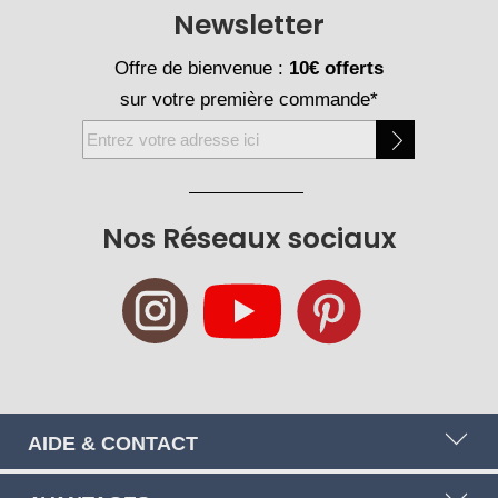
Newsletter
Offre de bienvenue :
10€ offerts
sur votre première commande*
Inscription
à
notre
newsletter
Nos Réseaux sociaux
:
AIDE & CONTACT