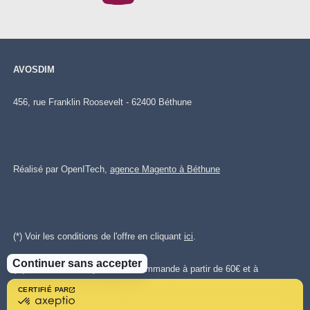
AVOSDIM
456, rue Franklin Roosevelt - 62400 Béthune
Réalisé par OpenITech,
agence Magento à Béthune
(*) Voir les conditions de l'offre en cliquant
ici
.
Continuer sans accepter
(**)Livraison offerte pour toute commande à partir de 60€ et à
destination de la France métropolitaine - hors Corse et destinations
CERTIFIÉ PAR
certifié
spéciales. Offre valable sur le transporteur le moins cher disponible.
par